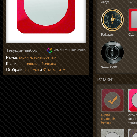
Arsys
B.3
Palazzo
Q.1
Текущий выбор:
изменить цвет фона
Рамка:
акрил красный/белый
Клавиша:
полярная белизна
Serie 1930
Отобрано:
5 рамок
и
31 механизм
Рамки:
акрил
акри
красный/
крас
белый
черн