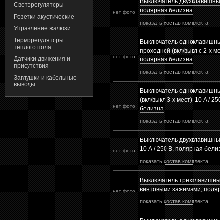
Выключатель двухклавишный,
Светорегуляторы
полярная белизна
нет фото
Розетки акустические
показать состав комплекта
Управление жалюзи
Терморегуляторы
Выключатель одноклавишный
теплого пола
проходной (вкл/выкл с 2-х мес
нет фото
Датчики движения и
полярная белизна
присутствия
показать состав комплекта
Заглушки и кабельные
выводы
Выключатель одноклавишны
(вкл/выкл 3-х мест), 10 A / 2
нет фото
белизна
показать состав комплекта
Выключатель двухклавишный
10 А / 250 В, полярная бели
нет фото
показать состав комплекта
Выключатель трехклавишный,
винтовыми зажимами, поля
нет фото
показать состав комплекта