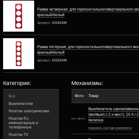
Рамка четверная, для горизонтального/вертикального мо
красный/белый
Артикул:
10142349
Рамка пятерная, для горизонтального/вертикального мо
красный/белый
Артикул:
10152349
Категории:
Механизмы:
Фото
Товар
Все
Выключатели
Выключатель одноклавишны
Розетки электрические
(вкл/выкл с 2-х мест), 10 А /
Розетки RJ,
нет фото
белизна
компьютерные и
телефонные
показать состав комплекта
Розетки TV