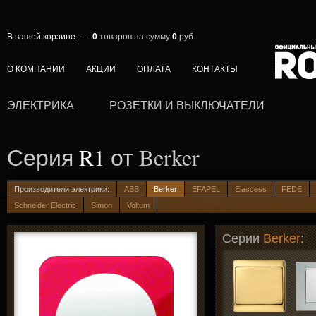
В вашей корзине
—
0
товаров
на сумму
0
руб.
О КОМПАНИИ
АКЦИИ
ОПЛАТА
КОНТАКТЫ
ЭЛЕКТРИКА
РОЗЕТКИ И ВЫКЛЮЧАТЕЛИ
Серия
R1
от Berker
Производители электрики:
ABB
Berker
EFAPEL
Elaccess
FEDE
Schneider Electric
Simon
Voltum
Серии
Berker
: