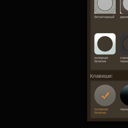
бетон/черный
дере
полярная
слане
белизна
черн
Клавиши:
полярная
черн
белизна