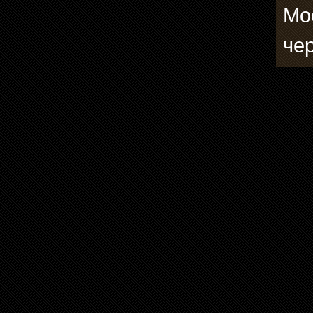
Мо
че