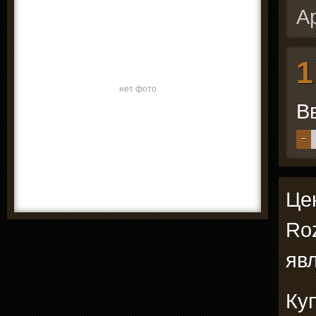
А
1
нет фото
В
−
Цен
Roz
явл
Куп