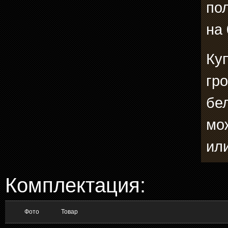
по
на 
Куп
гр
бе
мо
ил
Комплектация:
Фото
Товар