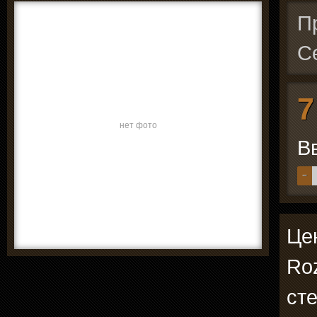
П
С
7
нет фото
В
−
Цен
Roz
ст