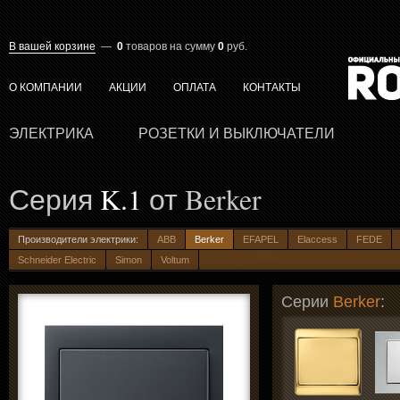
В вашей корзине
—
0
товаров
на сумму
0
руб.
О КОМПАНИИ
АКЦИИ
ОПЛАТА
КОНТАКТЫ
ЭЛЕКТРИКА
РОЗЕТКИ И ВЫКЛЮЧАТЕЛИ
Серия
K.1
от Berker
Производители электрики:
ABB
Berker
EFAPEL
Elaccess
FEDE
Schneider Electric
Simon
Voltum
Серии
Berker
: