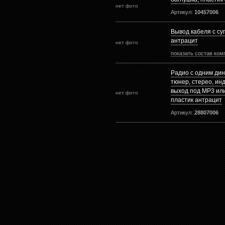
нет фото
Артикул:
10457006
Вывод кабеля с су
антрацит
нет фото
показать состав ком
Радио с одним дин
тюнер, стерео, ин
выход под MP3 или
нет фото
пластик антрацит
Артикул:
28807006