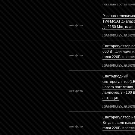
показать состав ком
Розетка телевизи
TV/FM/SAT диапазо
нет фото
до 2150 Mгц, плас
показать состав ком
Светорегулятор п
600 Вт. для ламп 
нет фото
галог.220В, пласти
показать состав ком
Светодиодный
светорегулятор(LE
нового поколения,
нет фото
лампочек, 3 - 100 
антрацит
показать состав ком
Светорегулятор н
Вт. для ламп нака
нет фото
галог.220В, пласти