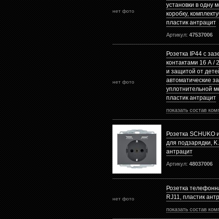
установки в одну 
нет фото
коробку, комплекту
пластик антрацит
Артикул:
47537006
Розетка IP44 с з
контактами 16 А / 
и защитой от дете
автоматические з
нет фото
уплотнительной м
пластик антрацит
показать состав ком
Розетка SCHUKO и
для подзарядки, K.
антрацит
Артикул:
48037006
Розетка телефонн
RJ11, пластик ант
нет фото
показать состав ком