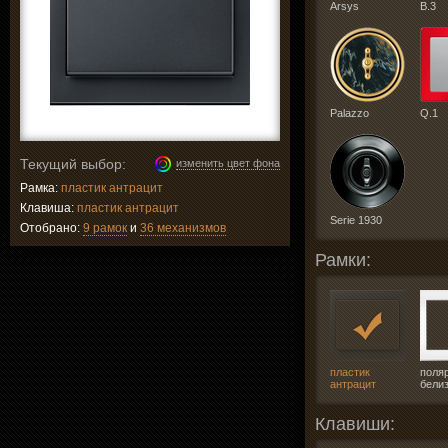
Arsys
B.3
Palazzo
Q.1
Текущий выбор:
изменить цвет фона
Рамка:
пластик антрацит
Клавиша:
пластик антрацит
Serie 1930
Отобрано:
9 рамок
и
36 механизмов
Рамки:
пластик
поля
антрацит
бели
Клавиши: