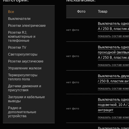
Фото
Товар
Все
Выключатели
Выключатель одно
Розетки электрические
А / 250 В, пластик
нет фото
Розетки RJ,
показать состав ком
компьютерные и
телефонные
Выключатель одн
Розетки TV
проходной (вкл/вык
Светорегуляторы
нет фото
А / 250 В, пластик
Розетки акустические
показать состав ком
Управление жалюзи
Терморегуляторы
Выключатель двух
теплого пола
/ 250 В, пластик а
нет фото
Датчики движения и
показать состав ком
присутствия
Заглушки и кабельные
Выключатель одно
выводы
подсветкой, 10 А /
Радио и
нет фото
антрацит
дополнительные
устройства
показать состав ком
Выключатель одно