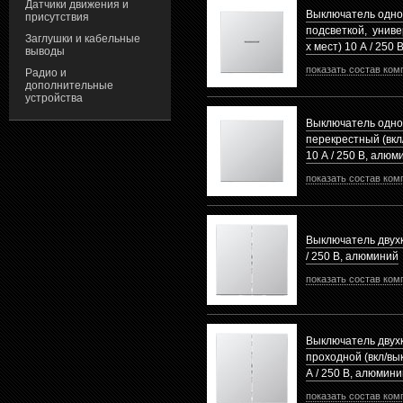
Датчики движения и
Выключатель одно
присутствия
подсветкой, универ
Заглушки и кабельные
х мест) 10 А / 250
выводы
показать состав ком
Радио и
дополнительные
устройства
Выключатель одн
перекрестный (вкл/
10 А / 250 В, алюм
показать состав ком
Выключатель двух
/ 250 В, алюминий
показать состав ком
Выключатель двух
проходной (вкл/вык
А / 250 В, алюмини
показать состав ком