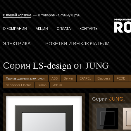
В вашей корзине
—
0
товаров
на сумму
0
руб.
О КОМПАНИИ
АКЦИИ
ОПЛАТА
КОНТАКТЫ
ЭЛЕКТРИКА
РОЗЕТКИ И ВЫКЛЮЧАТЕЛИ
Серия
LS-design
от JUNG
Производители электрики:
ABB
Berker
EFAPEL
Elaccess
FEDE
Schneider Electric
Simon
Voltum
Серии
JUNG
: