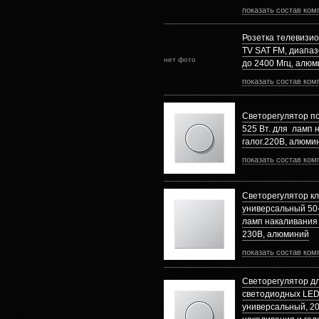
показать состав ком
Розетка телевизи
TV SAT FM, диапаз
нет фото
до 2400 Mгц, алю
показать состав ком
Светорегулятор п
525 Вт. для ламп 
галог.220В, алюми
показать состав ком
Светорегулятор к
универсальный 50-
ламп накаливания 
230В, алюминий
показать состав ком
Светорегулятор д
светодиодных LED 
универсальный, 20