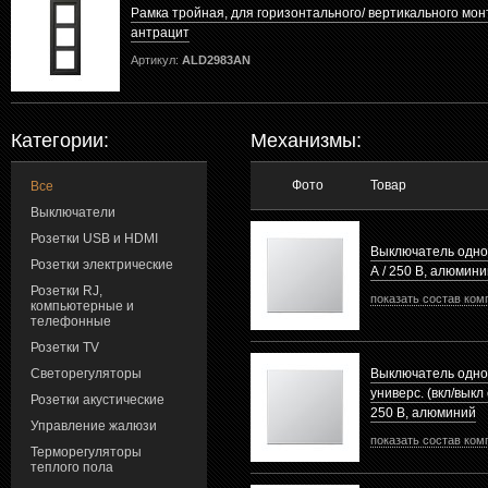
Рамка тройная, для горизонтального/ вертикального мон
антрацит
Артикул:
ALD2983AN
Категории:
Механизмы:
Фото
Товар
Все
Выключатели
Розетки USB и HDMI
Выключатель одно
Розетки электрические
А / 250 В, алюмини
Розетки RJ,
показать состав ком
компьютерные и
телефонные
Розетки TV
Светорегуляторы
Выключатель одн
универс. (вкл/выкл 
Розетки акустические
250 В, алюминий
Управление жалюзи
показать состав ком
Терморегуляторы
теплого пола