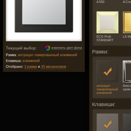
A 550
A Cre
ECO Profi
LS 9
STANDART
Текущий выбор:
изменить цвет фона
Рамки:
Рамка:
антрацит-лакированный алюминий
Клавиша:
алюминий
Отобрано:
3 рамки
и
35 механизмов
антрацит-
блес
лакированный
хром
алюминий
Клавиши: