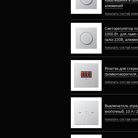
накаливания и гал
алюминий
показать состав ком
Светорегулятор п
1000 Вт. для ламп
галог.220B, алюми
показать состав ком
Розетка для стере
громкоговорителя
показать состав ком
Выключатель упра
кнопочный, 10 А /
показать состав ком