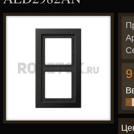
П
А
С
9
В
−
Цен