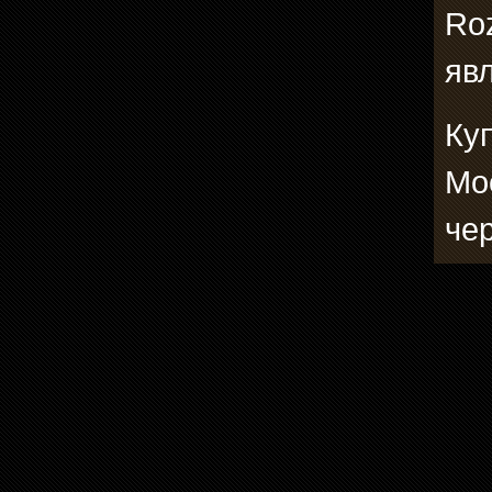
Ro
явл
Ку
Мо
че