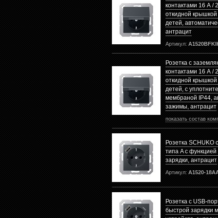
контактами 16 А / 2
откидной крышкой
детей, автоматиче
антрацит
Артикул:
A1520BFK
Розетка с заземл
контактами 16 А / 2
откидной крышкой
детей, с уплотнит
мембраной IP44, 
зажимы, антрацит
показать состав ком
Розетка SCHUKO с
типа A с функцией
зарядки, антрацит
Артикул:
A1520-18A
Розетка с USB-пор
быстрой зарядки 