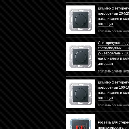
Диммер (светорегу
поворотный 20-52
накаливания и гал
антрацит
показать состав ком
Светорегулятор д
светодиодных LED 
универсальный, 20
накаливания и гал
антрацит
показать состав ком
Диммер (светорегу
поворотный 100-1
накаливания и гал
антрацит
показать состав ком
Розетка для стере
громкоговорителя,