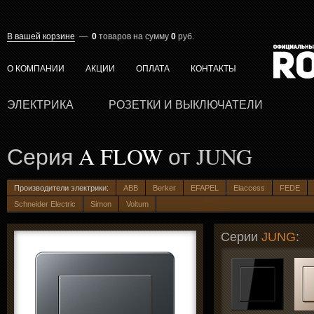
В вашей корзине
—
0
товаров
на сумму
0
руб.
О КОМПАНИИ
АКЦИИ
ОПЛАТА
КОНТАКТЫ
ЭЛЕКТРИКА
РОЗЕТКИ И ВЫКЛЮЧАТЕЛИ
Серия
A FLOW
от JUNG
Производители электрики:
ABB
Berker
EFAPEL
Elaccess
FEDE
Schneider Electric
Simon
Voltum
Серии
JUNG
: