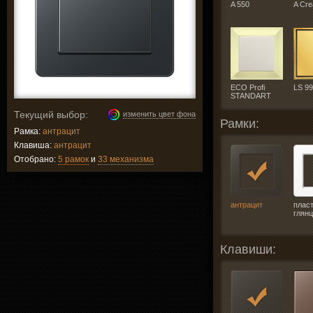
A 550
A Cre
ECO Profi
LS 9
STANDART
Текущий выбор:
изменить цвет фона
Рамки:
Рамка:
антрацит
Клавиша:
антрацит
Отобрано:
5 рамок
и
33 механизма
антрацит
плас
глян
Клавиши: