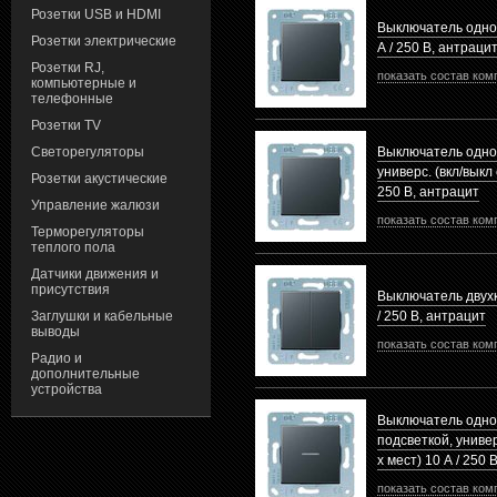
Розетки USB и HDMI
Выключатель одно
Розетки электрические
А / 250 В, антраци
Розетки RJ,
показать состав ком
компьютерные и
телефонные
Розетки TV
Светорегуляторы
Выключатель одн
универс. (вкл/выкл 
Розетки акустические
250 В, антрацит
Управление жалюзи
показать состав ком
Терморегуляторы
теплого пола
Датчики движения и
присутствия
Выключатель двух
Заглушки и кабельные
/ 250 В, антрацит
выводы
показать состав ком
Радио и
дополнительные
устройства
Выключатель одно
подсветкой, универс
х мест) 10 А / 250 
показать состав ком