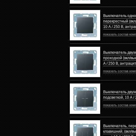
Выключатель одн
перекрестный (вкл/
10 А / 250 В, антр
показать состав ком
Выключатель двух
проходной (вкл/вык
А / 250 В, антраци
показать состав ком
Выключатель двух
подсветкой, 10 А /
показать состав ком
Выключатель, пер
клавишний, (вкл/вык