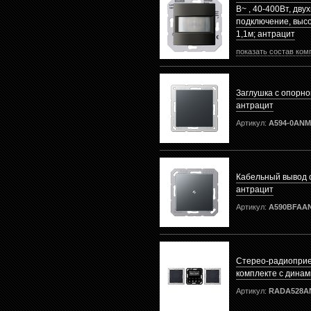
В~ , 40-400Вт, дв
подключение, выс
1,1м; антрацит
показать состав ком
Заглушка с опорно
антрацит
Артикул:
A594-0ANM
Кабельный вывод 
антрацит
Артикул:
A590BFAA
Стерео-радиоприе
комплекте с динам
Артикул:
RADA528A