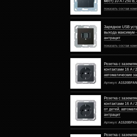
мест) 10 А / 250 В
показать состав ком
Зарядное USB уст
выхода максимум -
антрацит
показать состав ком
Розетка с заземл
контактами 16 А / 
автоматические з
Артикул:
A1520BFA
Розетка с заземл
контактами 16 А / 
от детей, автомат
антрацит
Артикул:
A1520BFK
Розетка с заземл