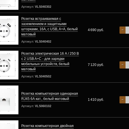
Артикул:
VLS040302
Розетка встраиваемая с
заземлением и защитными
шторками, 16А, с USB, A+A, белый
4 690 руб.
−
матовый
Артикул:
VLS040402
Розетка электрическая 16 А / 250 В
с 2 USB A+C - для зарядки
мобильных устройств, белый
7 120 руб.
−
матовый
Артикул:
VLS040502
Розетка компьютерная одинарная
RJ45 6А кат., белый матовый
1 410 руб.
−
Артикул:
VLS060102
Розетка компьютерная двойная