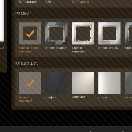
S70 Металл
S70
S70 Стекло
Рамки:
стекло белое
стекло графит
стекло
стекло сталь
стек
она
матовое
кашемир
Клавиши:
кашемир
белый
графит
сталь
тита
матовый