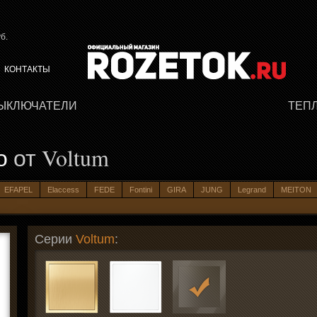
б.
КОНТАКТЫ
ВЫКЛЮЧАТЕЛИ
ТЕП
о
от Voltum
EFAPEL
Elaccess
FEDE
Fontini
GIRA
JUNG
Legrand
MEITON
Серии
Voltum
: