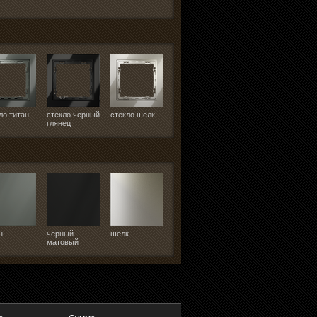
ло титан
стекло черный
стекло шелк
глянец
н
черный
шелк
матовый