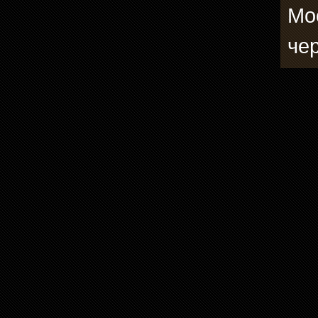
Мо
че