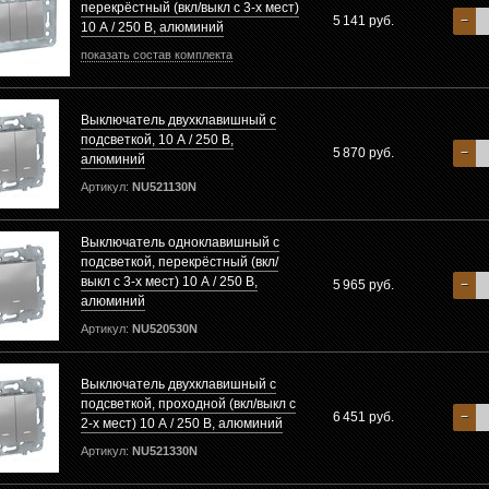
перекрёстный (вкл/выкл с 3-х мест)
5 141 руб.
−
10 А / 250 В, алюминий
показать состав комплекта
Выключатель двухклавишный с
подсветкой, 10 А / 250 В,
5 870 руб.
−
алюминий
Артикул:
NU521130N
Выключатель одноклавишный с
подсветкой, перекрёстный (вкл/
выкл с 3-х мест) 10 А / 250 В,
5 965 руб.
−
алюминий
Артикул:
NU520530N
Выключатель двухклавишный с
подсветкой, проходной (вкл/выкл с
6 451 руб.
−
2-х мест) 10 А / 250 В, алюминий
Артикул:
NU521330N