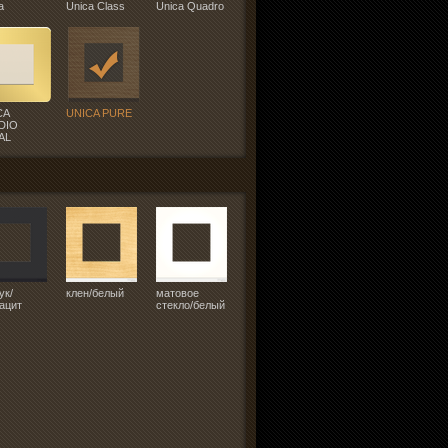
a
Unica Class
Unica Quadro
CA
UNICA PURE
DIO
AL
ук/
клен/белый
матовое
ацит
стекло/белый