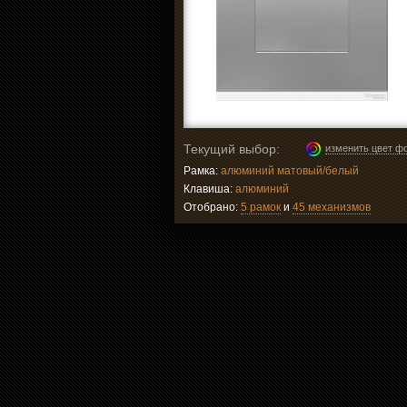
Текущий выбор:
изменить цвет ф
Рамка:
алюминий матовый/белый
Клавиша:
алюминий
Отобрано:
5 рамок
и
45 механизмов