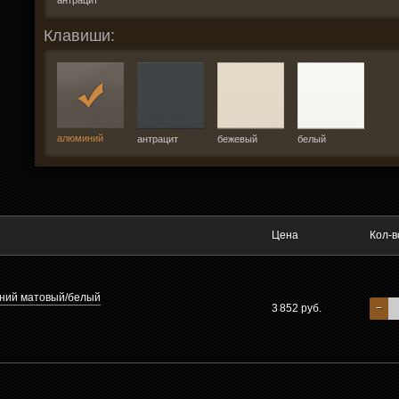
антрацит
Клавиши:
алюминий
антрацит
бежевый
белый
Цена
Кол-в
иний матовый/белый
3 852 руб.
−