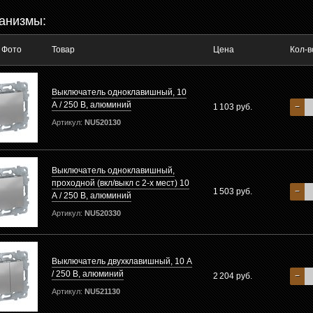
анизмы:
Фото
Товар
Цена
Кол-в
Выключатель одноклавишный, 10
А / 250 В, алюминий
1 103 руб.
−
Артикул:
NU520130
Выключатель одноклавишный,
проходной (вкл/выкл с 2-х мест) 10
1 503 руб.
−
А / 250 В, алюминий
Артикул:
NU520330
Выключатель двухклавишный, 10 А
/ 250 В, алюминий
2 204 руб.
−
Артикул:
NU521130