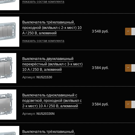
показать состав комплекта
Выключатель трёхклавишный,
проходной (вкл/выкл с 2-х мест) 10
3 548 руб.
−
А / 250 В, алюминий
показать состав комплекта
Выключатель двухклавишный
перекрёстный (вкл/выкл с 3-х мест)
3 584 руб.
−
10 А / 250 В, алюминий
Артикул:
NU521530
Выключатель одноклавишный с
подсветкой, проходной (вкл/выкл с
3 584 руб.
−
2-х мест) 10 А / 250 В, алюминий
Артикул:
NU520330N
Выключатель трёхклавишный,