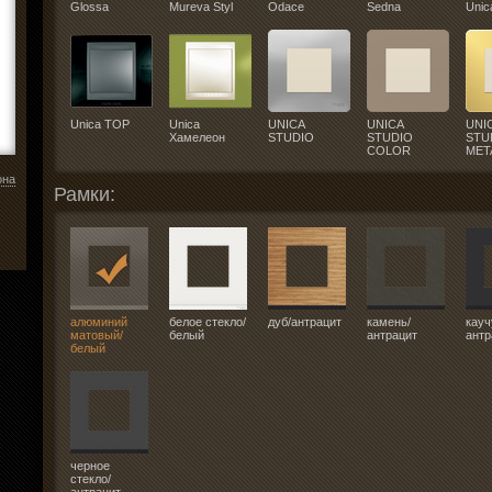
Glossa
Mureva Styl
Odace
Sedna
Unic
Unica TOP
Unica
UNICA
UNICA
UNI
Хамелеон
STUDIO
STUDIO
STU
COLOR
MET
она
Рамки:
алюминий
белое стекло/
дуб/антрацит
камень/
кауч
матовый/
белый
антрацит
антр
белый
черное
стекло/