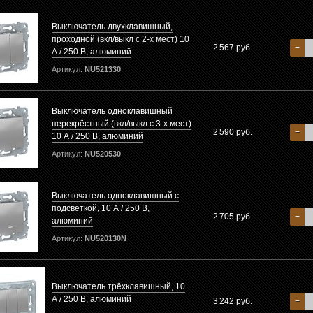
Выключатель двухклавишный,
проходной (вкл/выкл с 2-х мест) 10
2 567 руб.
−
А / 250 В, алюминий
Артикул:
NU521330
Выключатель одноклавишный
перекрёстный (вкл/выкл с 3-х мест)
2 590 руб.
−
10 А / 250 В, алюминий
Артикул:
NU520530
Выключатель одноклавишный с
подсветкой, 10 А / 250 В,
2 705 руб.
−
алюминий
Артикул:
NU520130N
Выключатель трёхклавишный, 10
А / 250 В, алюминий
3 242 руб.
−