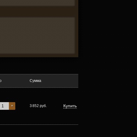
о
Сумма
Купить
+
3 852
руб.