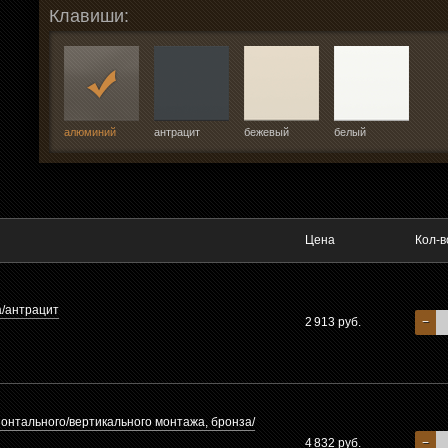
Клавиши:
алюминий
антрацит
бежевый
белый
Цена
Кол-в
а/антрацит
2 913 руб.
−
зонтального/вертикального монтажа, бронза/
4 832 руб.
−