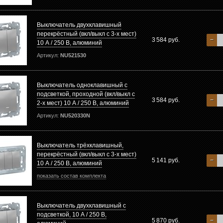
Выключатель двухклавишный
перекрёстный (вкл/выкл с 3-х мест)
3 584 руб.
−
10 А / 250 В, алюминий
Артикул:
NU521530
Выключатель одноклавишный с
подсветкой, проходной (вкл/выкл с
3 584 руб.
−
2-х мест) 10 А / 250 В, алюминий
Артикул:
NU520330N
Выключатель трёхклавишный,
перекрёстный (вкл/выкл с 3-х мест)
5 141 руб.
−
10 А / 250 В, алюминий
показать состав комплекта
Выключатель двухклавишный с
подсветкой, 10 А / 250 В,
5 870 руб.
−