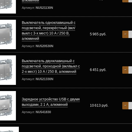
алюминий
Артикул:
NU521130N
Выключатель одноклавишный с
подсветкой, перекрёстный (вкл/
выкл с 3-х мест) 10 А / 250 В,
5 965 руб.
−
алюминий
Артикул:
NU520530N
Выключатель двухклавишный с
подсветкой, проходной (вкл/выкл с
6 451 руб.
−
2-х мест) 10 А / 250 В, алюминий
Артикул:
NU521330N
Зарядное устройство USB с двумя
выходами, 2.1 A, алюминий
10 613 руб.
−
Артикул:
NU541830