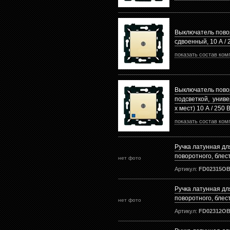
Выключатель пов
сдвоенный, 10 А / 
показать состав ком
Выключатель пово
подсветкой, универ
х мест) 10 А / 250
показать состав ком
Ручка латунная д
поворотного, блес
нет фото
Артикул:
FD02315O
Ручка латунная д
поворотного, блес
нет фото
Артикул:
FD02312O