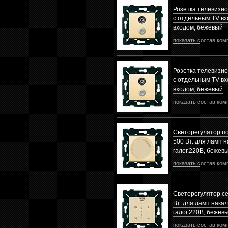
Розетка телевизи
с отдельным TV в
входом, бежевый
показать состав ком
Розетка телевизи
с отдельным TV в
входом, бежевый
показать состав ком
Светорегулятор п
500 Вт. для ламп 
галог.220В, бежев
показать состав ком
Светорегулятор с
Вт. для ламп нака
галог.220B, бежев
показать состав ком