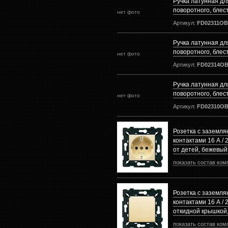
Ручка латунная д
поворотного, блес
нет фото
Артикул:
FD02311OB
Ручка латунная д
поворотного, блес
нет фото
Артикул:
FD02314O
Ручка латунная д
поворотного, блес
нет фото
Артикул:
FD02310O
Розетка с заземл
контактами 16 А / 
от детей, бежевый
показать состав ком
Розетка с заземл
контактами 16 А / 2
откидной крышкой
показать состав ком