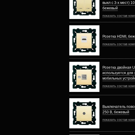
выкл с 3-х мест) 10 
бежевый
показать состав ком
Розетка HDMI, бе
показать состав ком
Розетка двойная U
используется для 
мобильных устрой
показать состав ком
Выключатель повор
250 В, бежевый
показать состав ком