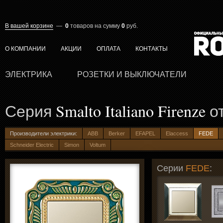
В вашей корзине
—
0
товаров
на сумму
0
руб.
О КОМПАНИИ
АКЦИИ
ОПЛАТА
КОНТАКТЫ
ЭЛЕКТРИКА
РОЗЕТКИ И ВЫКЛЮЧАТЕЛИ
Серия
Smalto Italiano Firenze
о
Производители электрики:
ABB
Berker
EFAPEL
Elaccess
FEDE
Schneider Electric
Simon
Voltum
Серии
FEDE
: