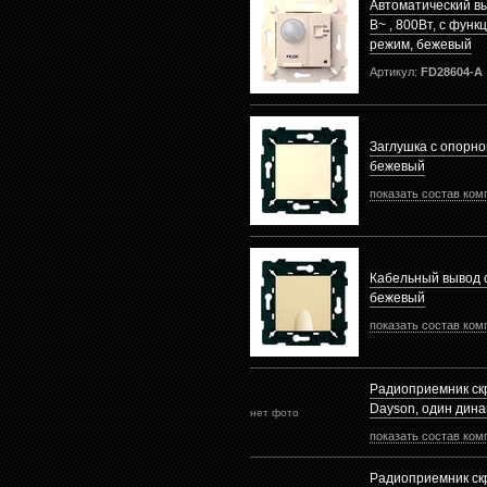
Автоматический в
В~ , 800Вт, с функ
режим, бежевый
Артикул:
FD28604-A
Заглушка с опорно
бежевый
показать состав ком
Кабельный вывод 
бежевый
показать состав ком
Радиоприемник ск
Dayson, один дина
нет фото
показать состав ком
Радиоприемник ск