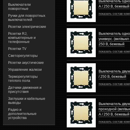
Выключатель одно
Выключатели
А / 250 В, бежевый
поворотные
показать состав ком
Ручки для поворотных
выключателей
Розетки электрические
Розетки RJ,
Выключатель одн
компьютерные и
универс. (вкл/выкл 
телефонные
250 В, бежевый
Розетки TV
показать состав ком
Светорегуляторы
Розетки акустические
Управление жалюзи
Выключатель двух
Терморегуляторы
/ 250 В, бежевый
теплого пола
показать состав ком
Датчики движения и
присутствия
Заглушки и кабельные
выводы
Выключатель двух
проходной (вкл/вык
Радио и
дополнительные
А / 250 В, бежевый
устройства
показать состав ком