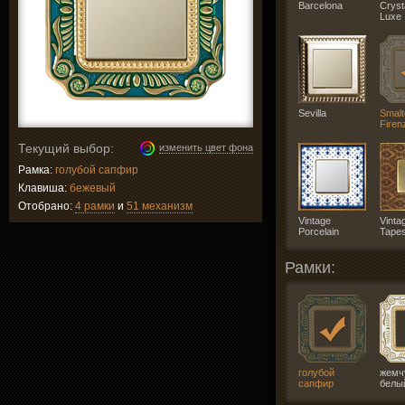
Barcelona
Cryst
Luxe
Sevilla
Smalto
Firen
Текущий выбор:
изменить цвет фона
Рамка:
голубой сапфир
Клавиша:
бежевый
Отобрано:
4 рамки
и
51 механизм
Vintage
Vinta
Porcelain
Tapes
Рамки:
голубой
жемч
сапфир
белы