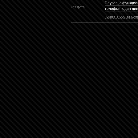
Dayson, с функци
нет фото
телефон, один ди
показать состав ком