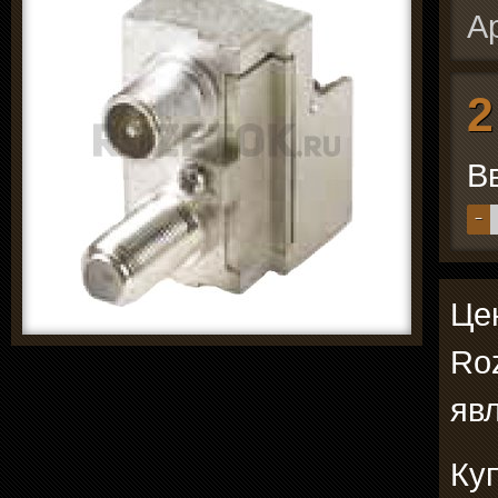
А
2
В
−
Цен
Ro
явл
Ку