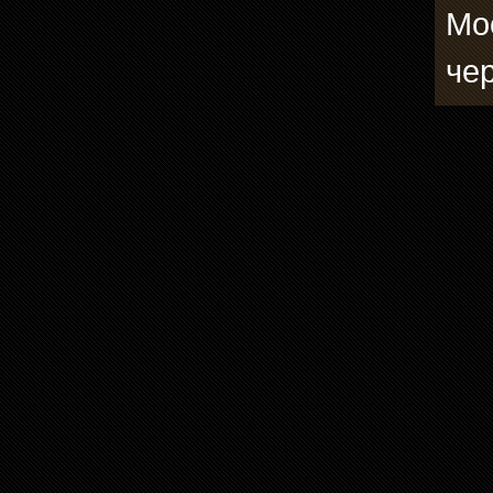
Мо
че