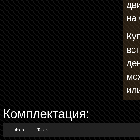
дв
на 
Ку
вс
де
мо
ил
Комплектация:
Фото
Товар