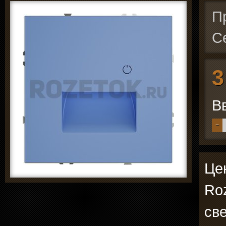
П
С
3
В
−
Цен
Roz
св