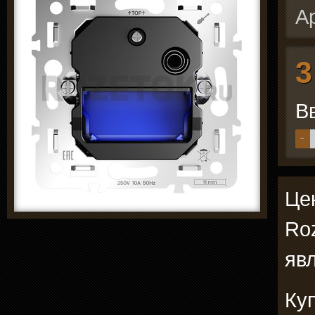
А
3
В
−
Цен
Ro
явл
Ку