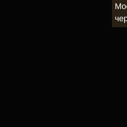
Мо
че