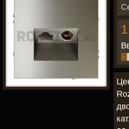
С
1
В
−
Цен
Roz
дв
кат