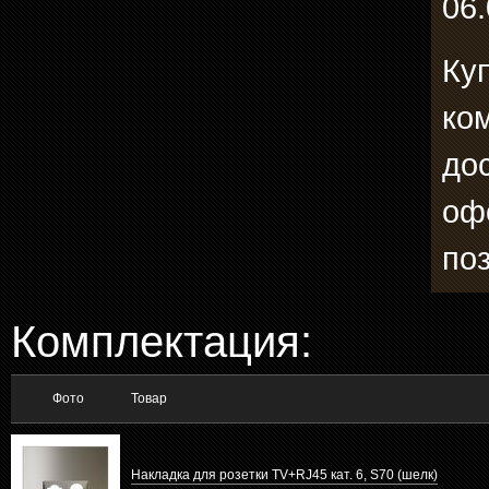
06.
Ку
ко
до
оф
по
Комплектация:
Фото
Товар
Накладка для розетки TV+RJ45 кат. 6, S70 (шелк)