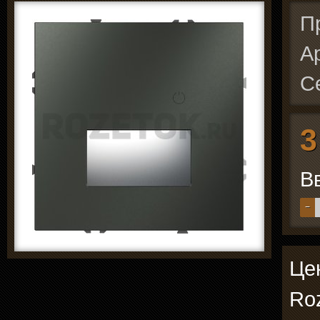
П
А
С
3
В
−
Цен
Roz