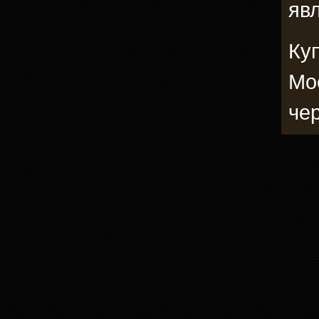
явл
Ку
Мо
че