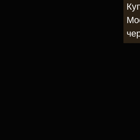
Ку
Мо
че