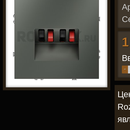
А
С
1
В
−
Цен
Roz
явл