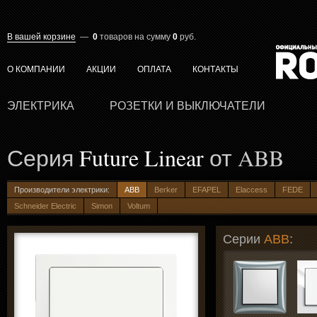
В вашей корзине
—
0
товаров
на сумму
0
руб.
О КОМПАНИИ
АКЦИИ
ОПЛАТА
КОНТАКТЫ
ЭЛЕКТРИКА
РОЗЕТКИ И ВЫКЛЮЧАТЕЛИ
Серия
Future Linear
от ABB
Производители электрики:
ABB
Berker
EFAPEL
Elaccess
FEDE
Schneider Electric
Simon
Voltum
Серии
ABB
: