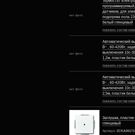
Термостат електр
программируемый,
датчиком, для эле
нет фото
подогрева пола 23
белый глянцевый
показать состав ком
Автоматический в
В~ , 60-420Вт, зад
выключения 10с-3
нет фото
1,2м, пластик бел
показать состав ком
Автоматический в
В~ , 60-420Вт, зад
выключения 10с-3
нет фото
2,5м, пластик бел
показать состав ком
Заглушка, пластик
глянцевый
Артикул:
2CKA00171