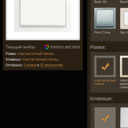
Basic 55
Busc
Pure Сталь
Sky 
Рамки:
Текущий выбор:
изменить цвет фона
Рамка:
пластик белый глянец
Клавиша:
пластик белый глянец
Отобрано:
5 рамок
и
32 механизма
пластик белый
плас
глянец
крем
глян
Клавиши: