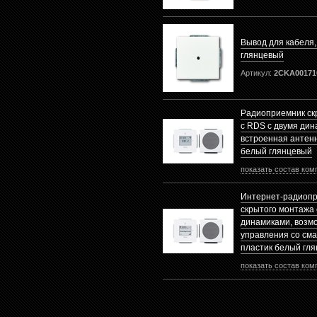
Вывод для кабеля,
глянцевый
Артикул:
2CKA00171
Радиоприемник ск
с RDS с двумя дин
встроенная антенн
белый глянцевый
показать состав ком
Интернет-радиоп
скрытого монтажа 
динамиками, возм
управления со см
пластик белый гл
показать состав ком