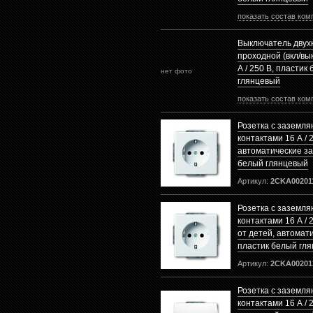
показать состав ком
Выключатель двух
проходной (вкл/вык
А / 250 В, пластик
нет фото
глянцевый
показать состав ком
Розетка с заземл
контактами 16 А / 
автоматические з
белый глянцевый
Артикул:
2CKA00201
Розетка с заземл
контактами 16 А / 
от детей, автомат
пластик белый гл
Артикул:
2CKA00201
Розетка с заземл
контактами 16 А / 