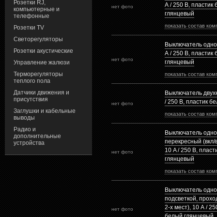
Розетки RJ,
А / 250 В, пластик
нет фото
компьютерные и
глянцевый
телефонные
показать состав ком
Розетки TV
Светорегуляторы
Выключатель одно
Розетки акустические
А / 250 В, пластик
нет фото
глянцевый
Управление жалюзи
Терморегуляторы
показать состав ком
теплого пола
Датчики движения и
Выключатель двух
присутствия
/ 250 В, пластик 
нет фото
Заглушки и кабельные
показать состав ком
выводы
Радио и
Выключатель одн
дополнительные
перекресный (вкл/в
устройства
10 A / 250 B, плас
нет фото
глянцевый
показать состав ком
Выключатель одно
подсветкой, проход
2-х мест), 10 А / 2
нет фото
белый глянцевый