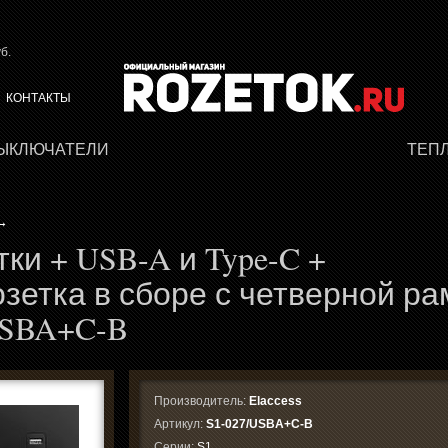
б.
КОНТАКТЫ
ВЫКЛЮЧАТЕЛИ
ТЕП
→
тки + USB-A и Type-C +
зетка в сборе с четверной ра
USBA+C-B
Производитель:
Elaccess
Артикул:
S1-027/USBA+C-B
Серии:
S1