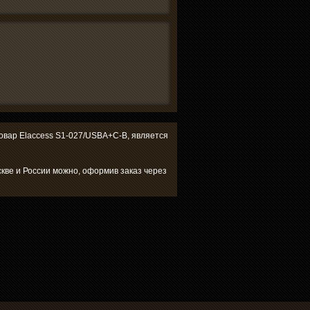
 товар Elaccess S1-027/USBA+C-B, является
кве и России можно, оформив заказ через