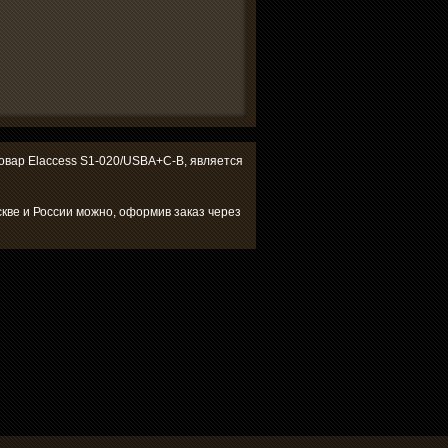
 товар Elaccess S1-020/USBA+C-B, является
кве и России можно, оформив заказ через