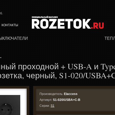
б.
КОНТАКТЫ
ВЫКЛЮЧАТЕЛИ
ТЕП
→
ный проходной + USB-A и Type
озетка, черный, S1-020/USBA+
Производитель:
Elaccess
Артикул:
S1-020/USBA+C-B
Серии:
S1