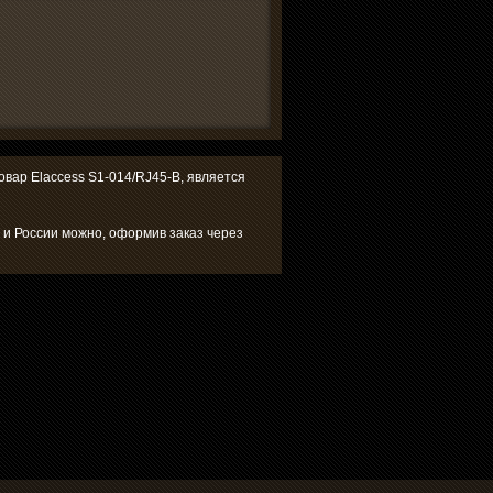
товар Elaccess S1-014/RJ45-B, является
е и России можно, оформив заказ через