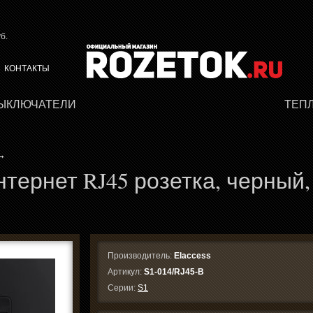
б.
КОНТАКТЫ
ВЫКЛЮЧАТЕЛИ
ТЕП
→
нтернет RJ45 розетка, черный,
Производитель:
Elaccess
Артикул:
S1-014/RJ45-B
Серии:
S1