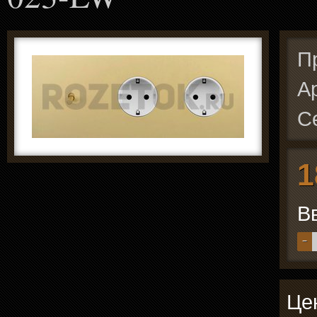
П
А
С
1
В
−
Цен