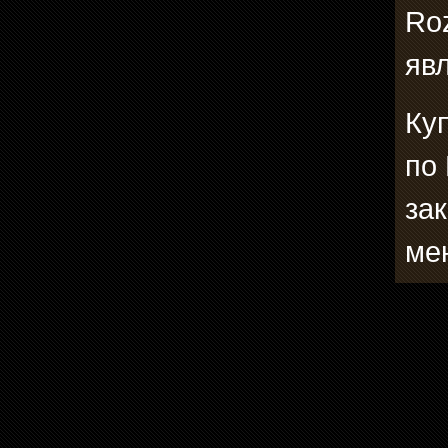
Roz
явл
Ку
по
зак
ме