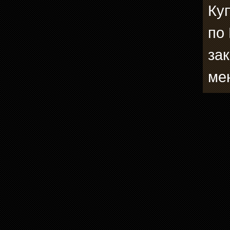
Ку
по
зак
ме