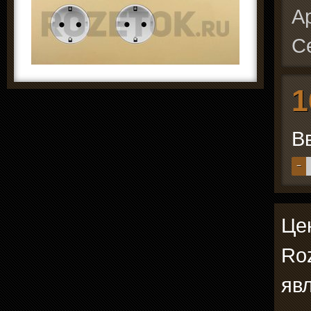
А
С
1
В
−
Цен
Roz
явл