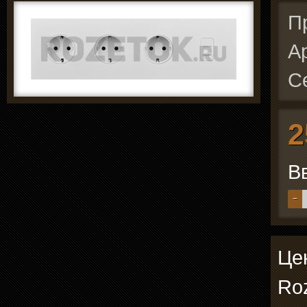
П
А
С
2
В
−
Цен
Roz