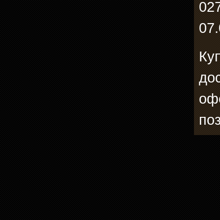
02
07.
Ку
до
оф
по