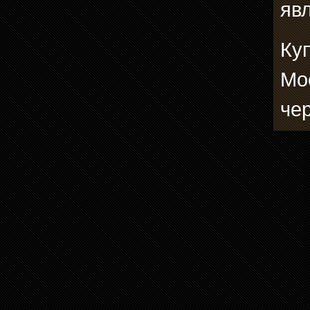
явл
Куп
Мо
че