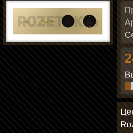
П
А
С
2
В
−
Цен
Roz