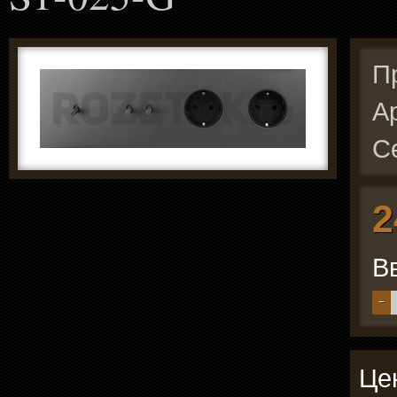
П
А
С
2
В
−
Цен