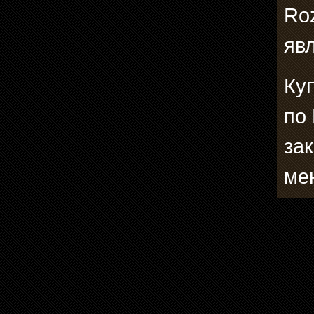
Roz
явл
Ку
по
зак
ме