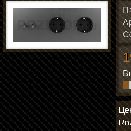
П
А
С
1
В
−
Цен
Roz