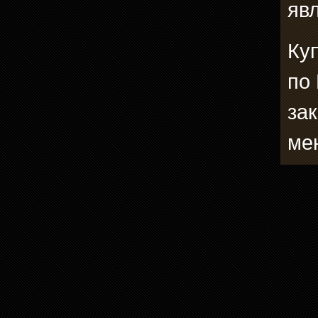
явл
Ку
по
зак
ме