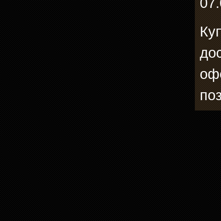
07.
Ку
до
оф
по