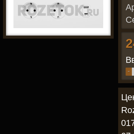
А
С
2
В
−
Цен
Roz
01