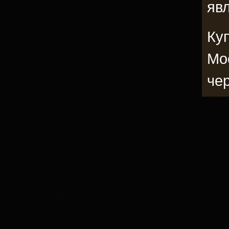
явл
Куп
Мо
че