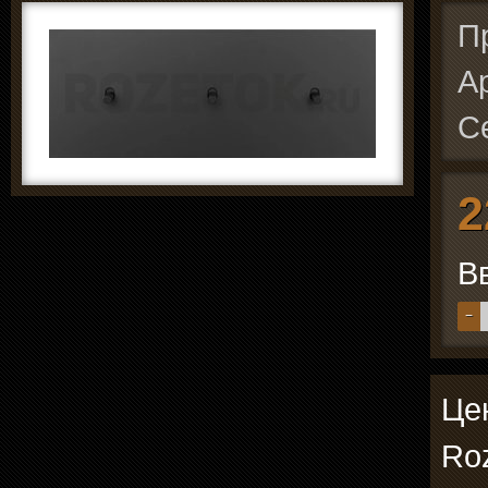
П
А
С
2
В
−
Цен
Roz