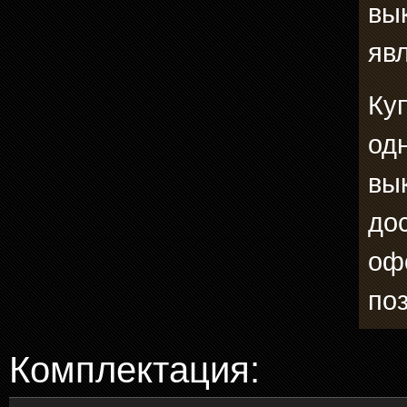
вык
явл
Ку
од
вык
до
оф
по
Комплектация: