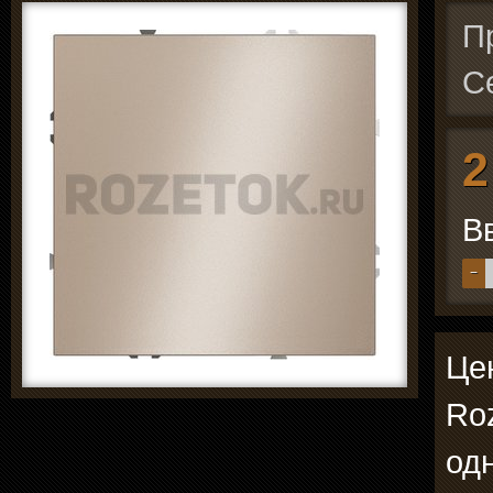
П
С
2
В
−
Цен
Ro
од