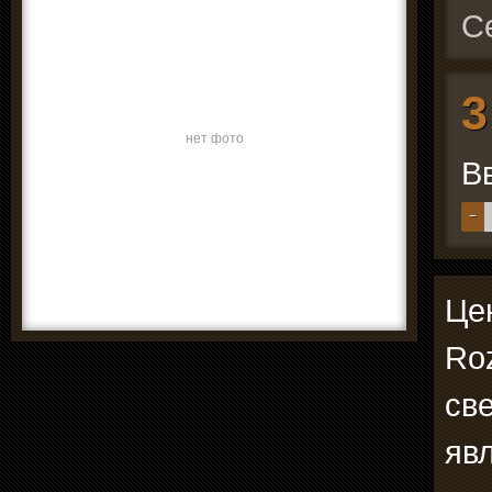
С
3
нет фото
В
−
Цен
Roz
св
явл