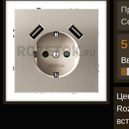
П
С
5
В
−
Цен
Roz
вс