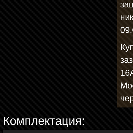
за
ни
09.
Ку
за
16А
Мо
че
Комплектация: