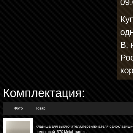
09.
Ку
од
В, 
Ро
ко
Комплектация:
Фото
Товар
Клавиша для выключателя/переключателя одноклавишно
подсветкой, S70 Metal, никель