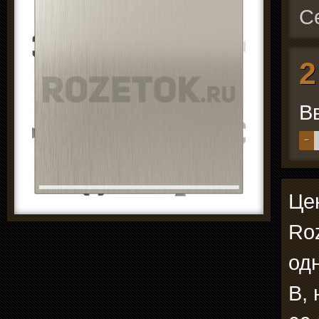
С
2
В
−
Цен
Ro
од
В, 