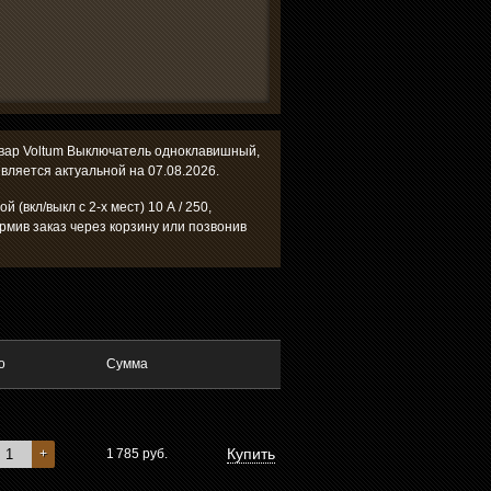
товар Voltum Выключатель одноклавишный,
 является актуальной на 07.08.2026.
(вкл/выкл с 2-х мест) 10 А / 250,
рмив заказ через корзину или позвонив
о
Сумма
Купить
+
1 785
руб.