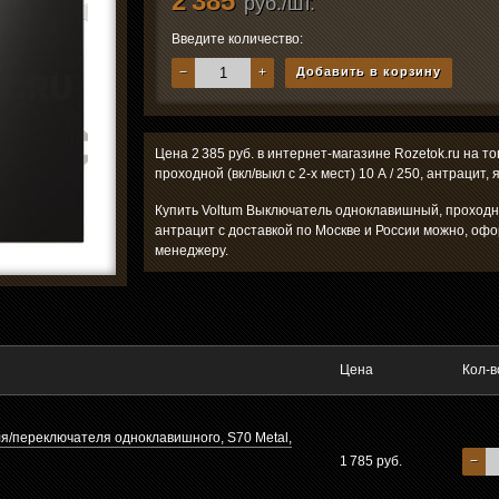
2 385
руб./шт.
Введите количество:
−
+
Добавить в корзину
Цена 2 385 руб. в интернет-магазине Rozetok.ru на 
проходной (вкл/выкл с 2-х мест) 10 А / 250, антрацит,
Купить Voltum Выключатель одноклавишный, проходной 
антрацит с доставкой по Москве и России можно, офо
менеджеру.
Цена
Кол-в
я/переключателя одноклавишного, S70 Metal,
1 785 руб.
−