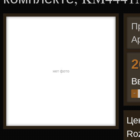
П
А
2
нет фото
В
−
Цен
Ro