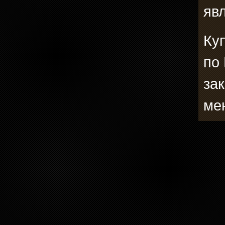
явл
Ку
по
зак
ме