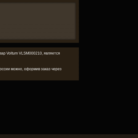
товар Voltum VLSM000210, является
России можно, оформив заказ через