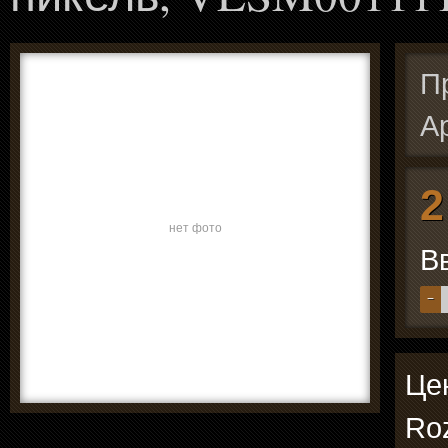
П
А
2
нет фото
В
−
Цен
Roz