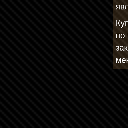
явл
Ку
по
зак
ме