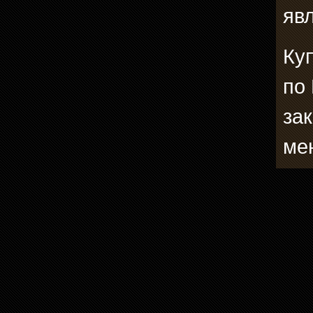
явл
Ку
по
зак
ме