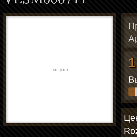
П
А
1
нет фото
В
−
Цен
Ro