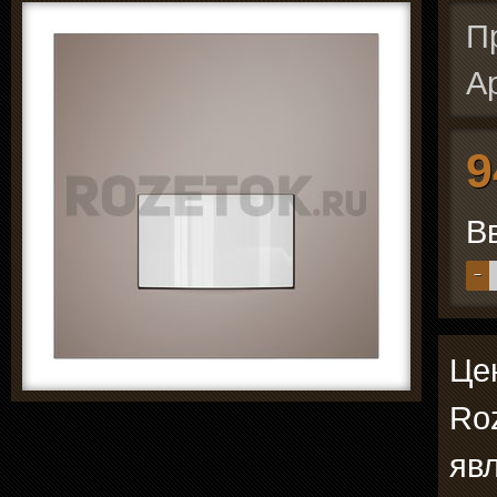
П
А
9
В
−
Це
Roz
явл