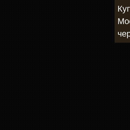
Ку
Мо
че