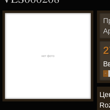
П
А
2
нет фото
В
−
Це
Roz