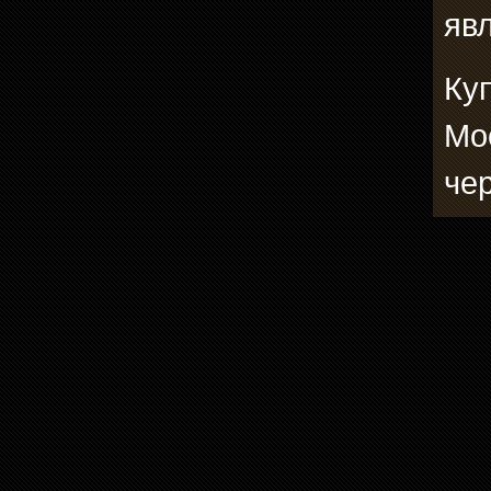
явл
Ку
Мо
че