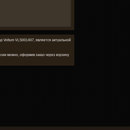
вар Voltum VLS001407, является актуальной
ссии можно, оформив заказ через корзину