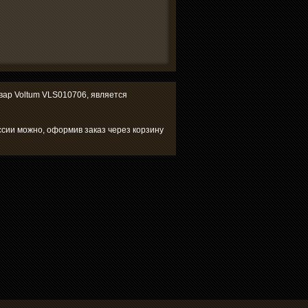
овар Voltum VLS010706, является
ссии можно, оформив заказ через корзину