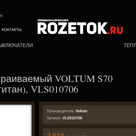
б.
КОНТАКТЫ
ВЫКЛЮЧАТЕЛИ
ТЕП
траиваемый VOLTUM S70
титан), VLS010706
Производитель:
Voltum
Артикул:
VLS010706