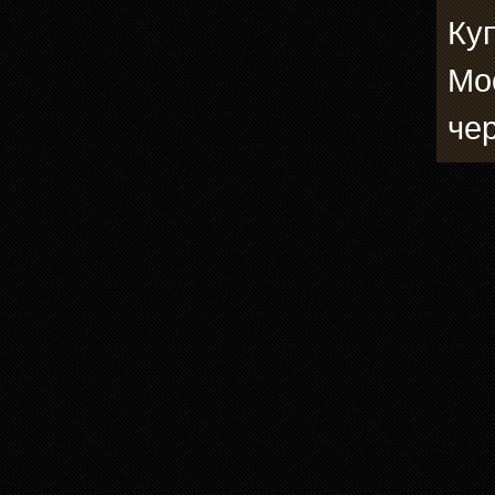
Ку
Мо
че