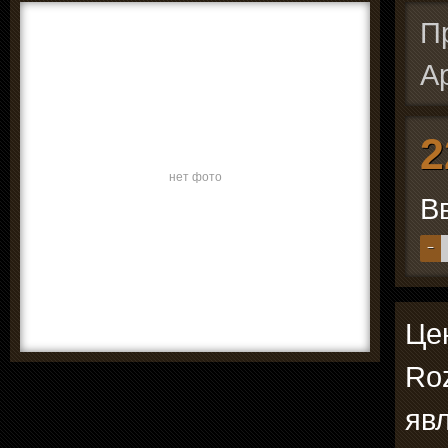
П
А
2
нет фото
В
−
Це
Roz
явл