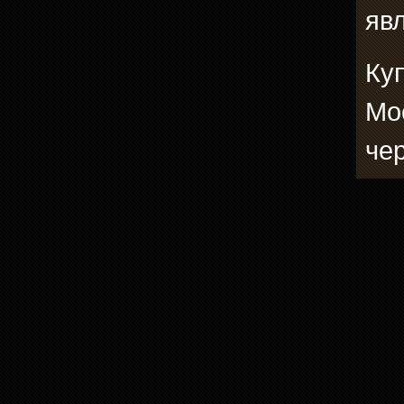
явл
Ку
Мо
че