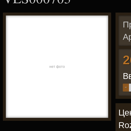
П
А
2
нет фото
В
−
Це
Roz