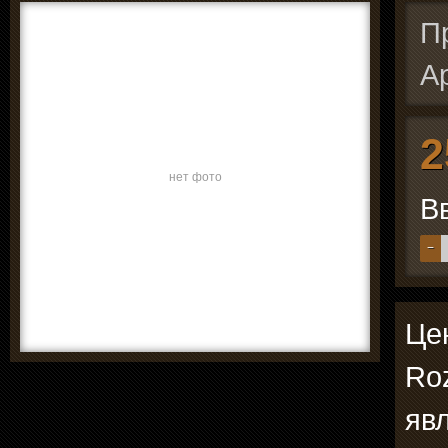
П
А
2
нет фото
В
−
Це
Roz
явл