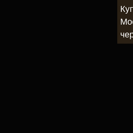
Ку
Мо
че