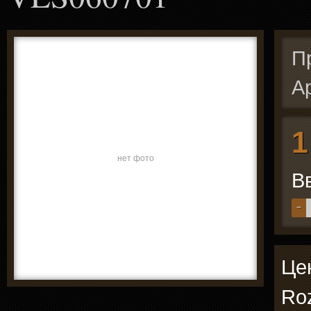
П
А
1
нет фото
В
−
Цен
Roz