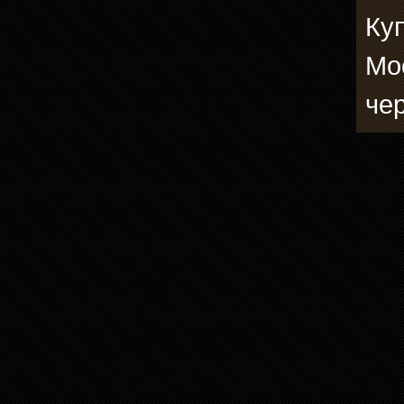
Ку
Мо
че