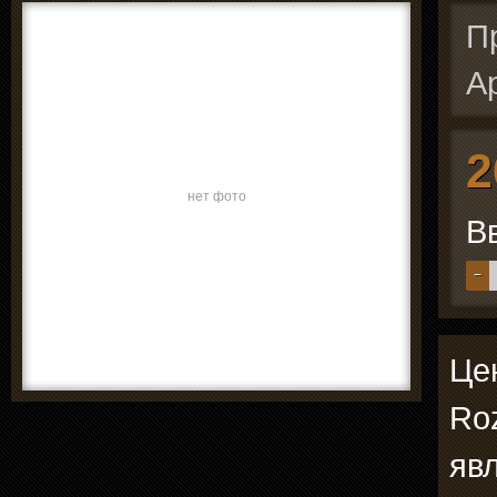
П
А
2
нет фото
В
−
Це
Roz
явл