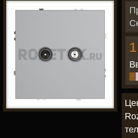
П
С
1
В
−
Цен
Roz
те