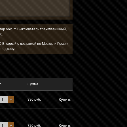
товар Voltum Выключатель трёхклавишный,
6.
 В, серый с доставкой по Москве и России
енеджеру.
о
Сумма
Купить
+
330
руб.
Купить
+
720
руб.