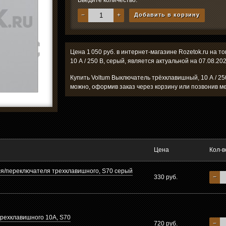
Введите количество:
−
+
Добавить в корзину
Цена 1 050 руб. в интернет-магазине Rozetok.ru на 
10 А / 250 В, серый, является актуальной на 07.08.202
Купить Voltum Выключатель трёхклавишный, 10 А / 250
можно, оформив заказ через корзину или позвонив м
Цена
Кол-в
я/переключателя трехклавишного, S70 серый
330 руб.
−
рехклавишного 10А, S70
720 руб.
−